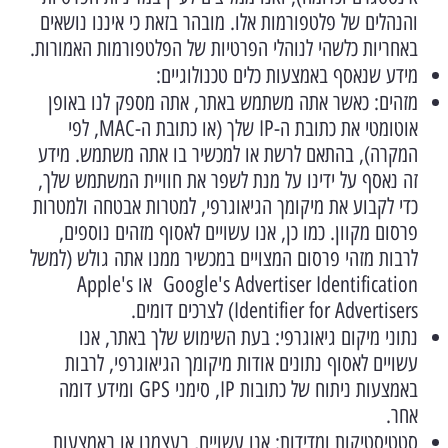
והנהלים של פלטפורמות אלו. מובהר בזאת כי איננו נושאים
באחריות כלשהי לנוהלי הפרטיות של הפלטפורמות האמורות.
מידע שנאסף באמצעות כלים טכנולוגיים:
מזהים: כאשר אתה משתמש באתר, אתה מספק לנו באופן
אוטומטי את כתובת ה-IP שלך (או כתובת ה-MAC, לפי
המקרה), בהתאם לרשת או למכשיר בו אתה משתמש. מידע
זה נאסף על ידינו על מנת לשפר את חוויית המשתמש שלך,
כדי לקבוע את מיקומך הגיאוגרפי, למטרות אבטחה ולמטרות
פרסום מקוון. כמו כן, אנו עשויים לאסוף מזהים נוספים,
לרבות מזהי פרסום המצויים במכשיר ממנו אתה גולש (למשל
Google's Advertiser Identification או Apple's
Identifier for Advertisers) לצרכים דומים.
נתוני מיקום גיאוגרפי: בעת השימוש שלך באתר, אנו
עשויים לאסוף נתונים אודות מיקומך הגיאוגרפי, לרבות
באמצעות ניתוח של כתובות IP, סימני GPS ומידע דומה
אחר.
סטטיסטיקות ומדידות: אנו עשויים, בעצמנו או באמצעות