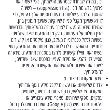
וכן, במידה שבחרת לבטל את הרשמתך, נוכל לשמור את
פרטיך ברשימת דיכוי (suppression list) – רשימה
שמטרתה למנוע שליחת הודעות נוספות אליך בעתיד, כדי
לוודא שאינך מקבל פניות שיווקיות שאינך מעוניין בהן.
שמירת מידע זה נעשית לצורך עמידה בהעדפותיך ובדרישות
הדין החלות על העמותה. חלק מן ההודעות שאנו שולחים
עשויות לכלול טכנולוגיות מעקב, כגון פיקסלים או קישורים
ייחודיים, המאפשרות לנו לדעת אם פתחת את ההודעה, מתי
עשית זאת, ואילו קישורים נלחצו במסגרת ההודעה. מידע זה
מסייע לנו להבין את מידת העניין בתכנים שאנו שולחים,
לשפר את השירות ולהתאים את התקשורת העתידית
להעדפותיך.
מידע ממקורות חיצוניים:
צדדים שלישיים: אנו עשויים לקבל מידע נוסף אודותיך
ממקורות צד שלישי, כגון רשתות חברתיות, שותפים
עסקיים, ספקי שירותים, מאגרי מידע ציבוריים או
פלטפורמות חיפוש (כגון Google), וזאת בהתאם לדין החל