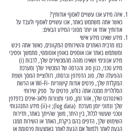
איזה מידע אנו עשויים לאסוף אודותיך?
כאשר אתה משתמש באתר, אנו עשויים לאסוף ולעבד על
אודותיך אחד או יותר מסוגי המידע הבאים:
מידע שאינו מידע אישי
כמו מרבית האתרים והשירותים המקוונים, כאשר אתה ניגש
ומשתמש באתר אנו אוספים באופן אוטומטי, מתמשך ופסיבי
מידע אנונימי ושאינו מזהה מהמכשירים שלך, לרבות (i)
מידע טכני, כגון סוג והגרסה של המכשיר שלך ומערכת
ההפעלה שלו, סוג הדפדפן וגרסתו, רזולוציית המסך ושפת
המקלדת שלך, פרטים אודות קישוריות -Wi‑Fi או הרשת
הסלולרית ממנה אתה גולש, פרטים על ספק שירותי
האינטרנט שלך, אזור זמן, סוגי ותצורות פלאג‑אינים בדפדפן
שלך ונתוני יומן מערכת (log data); ו‑(ii) מידע התנהגותי
וטכני שעשוי לכלול, בין היתר, משך שהייתך באתר, תדירות
השימוש שלך, הדפים בהם ביקרת, האתר או השירות ממנו
הגעת לאתר (למשל אם הגעת לאתר באמצעות פרסומת או