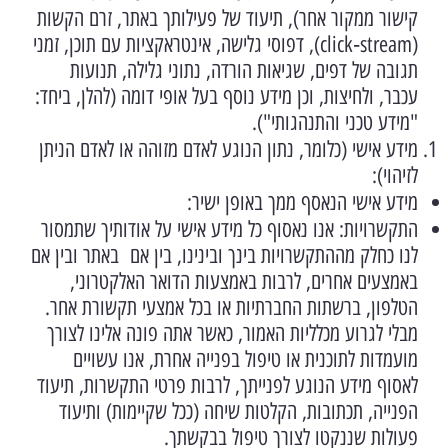
קישור ממקור אחר), תיעוד של פעילותך באתר, זרם הקשות
(click‑stream), דפוסי גלישה, אינטראקציות עם תוכן, זמני
תגובה של דפים, שגיאות הורדה, נתוני גלילה, תנועות
עכבר, ולחיצות, וכן מידע נוסף בעל אופי דומה (להלן, ביחד:
"מידע טכני והתנהגותי").
מידע אישי (כלומר, נתון הנוגע לאדם מזוהה או לאדם הניתן
לזיהוי):
מידע אישי הנאסף ממך באופן ישיר:
התקשרויות: אנו נאסוף כל מידע אישי על אודותיך שתמסור
לנו כחלק מההתקשרויות בינך ובינינו, בין אם באתר ובין אם
באמצעים אחרים, לרבות באמצעות הדואר האלקטרוני,
הטלפון, ברשתות החברתיות או בכל אמצעי תקשורת אחר.
מבלי לגרוע מכלליות האמור, כאשר אתה פונה אלינו לצורך
מועמדות לתוכנית או טיפול בפנייה אחרת, אנו עשויים
לאסוף מידע הנוגע לפנייתך, לרבות פרטי התקשרות, תיעוד
הפנייה, תכתובות, הקלטות שיחה (ככל שקיימות) ותיעוד
פעולות שננקטו לצורך טיפול בבקשתך.