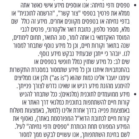
טפסים ודפי נחיתה: אנו אוספים מידע אישי כאשר אתה
ממלא את פרטיך בטפסי "צור קשר", "הרשמה לתוכנית" או
בדפי נחיתה או בטפסים מקוונים אחרים. מידע זה כולל שם
מלא, מספר טלפון, כתובת דואר אלקטרוני, פרטים לגבי
המוסד האקדמאי בו אתה לומר, סוג התואר, תחום לימודים,
שנה בתואר וקורות חיים, וכן כל מידע נוסף שתבחר למסור
לנו. יובהר כי ייתכן שבעתיד נבקש מידע נוסף.
שים לב: כל מידע שתזין כמלל חופשי בטפסים או
בהתכתבויות איתנו וכן כל מידע שתמסור במסגרת התקשרות
עימנו יועבר אלינו כמות שהוא ("as is") ולכן אנו ממליצים
להימנע מהזנת מידע רגיש או שאינו נדרש לצורך פנייתך.
מידע ממועמדים לתוכנית (מלגאים): ככל שתבחר להגיש
קורות חיים להשתתפות בתוכנית כמלגאי דרך האתר או
באמצעות פנייה בדרך אחרת אלינו (למשל, באמצעות משלוח
קורות חיים לכתובת הדוא"ל המפורסמת באתר), נאסוף את
המידע המפורט תחת הכותרת "טפסים ודפי נחיתה" לעיל.
לשם בחינת השתתפותך, אנו עשויים לבקש ממך למסור