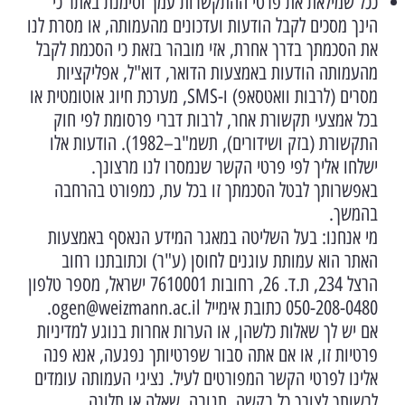
ככל שמילאת את פרטי ההתקשרות עמך וסימנת באתר כי
הינך מסכים לקבל הודעות ועדכונים מהעמותה, או מסרת לנו
את הסכמתך בדרך אחרת, אזי מובהר בזאת כי הסכמת לקבל
מהעמותה הודעות באמצעות הדואר, דוא"ל, אפליקציות
מסרים (לרבות וואטסאפ) ו-SMS, מערכת חיוג אוטומטית או
בכל אמצעי תקשורת אחר, לרבות דברי פרסומת לפי חוק
התקשורת (בזק ושידורים), תשמ"ב–1982). הודעות אלו
ישלחו אליך לפי פרטי הקשר שנמסרו לנו מרצונך.
באפשרותך לבטל הסכמתך זו בכל עת, כמפורט בהרחבה
בהמשך.
מי אנחנו: בעל השליטה במאגר המידע הנאסף באמצעות
האתר הוא עמותת עוגנים לחוסן (ע"ר) וכתובתנו רחוב
הרצל 234, ת.ד. 26, רחובות 7610001 ישראל, מספר טלפון
050-208-0480 כתובת אימייל
ogen@weizmann.ac.il
.
אם יש לך שאלות כלשהן, או הערות אחרות בנוגע למדיניות
פרטיות זו, או אם אתה סבור שפרטיותך נפגעה, אנא פנה
אלינו לפרטי הקשר המפורטים לעיל. נציגי העמותה עומדים
לרשותך לצורך כל בקשה, תגובה, שאלה או תלונה.