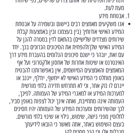
ולמדיניות הפרטיות של אותם צדדים שלישיים, כפי שיחולו
מעת לעת.
אבטחת מידע
אנו משקיעים מאמצים רבים ביישום ובשמירה על אבטחת
המידע האישי אודותיך (בין בעצמנו ובין באמצעות קבלת
שירותים מצדדים שלישיים) בהתאם לדין במטרה להגן על
המידע האישי שלךולהפחית את הסיכונים הכרוכים בכך. יחד
עם זאת, יובהר כי ישנם סיכונים הגלומים בהעברת מידע דרך
האינטרנט או שיטות אחרות של אחסון אלקטרוני ועל אף
המאמצים והאמצעים המיושמים, אין באפשרותנו להבטיח
באופן מוחלט כי המידע האישי לא ייחשף, יודלף, ייגנב או
ייגרם לו נזק אחר, וכי לא תתרחש חדירה בלתי מורשית
למערכות המידע או למאגרי המידע של העמותה. לפיכך,
העמותה אינה מתחייבת, ואתה אינך יכול לצפות באופן סביר,
לכך שהשירותים ומערכות המידע של העמותה יהיו חסינים
לחלוטין מפני גישה, שימוש, גילוי או שינוי בלתי מורשים.
בעצם השימוש באתר, אתה מאשר כי הובאו לידיעתך
מגבלות אלו וכי הנך מסכים להן.