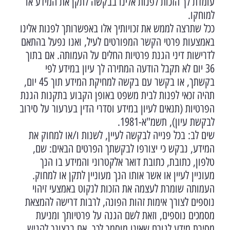
עומדת לך הזכות לפנות אלינו בבקשה לתקן את המידע או
למוחקו.
ככל שתרצה לממש את זכויותיך אלו באפשרותך לפנות אלינו
באמצעות פרטי הקשר המפורטים לעיל, ואנו נפעל בהתאם
לדרישות דיני הגנת פרטיות החלים על העמותה. אם בתוך
36 יום לא תקבל הודעה המתירה לך עיון במידע לפי
בקשתך, או בקשר עם בקשה למחיקת המידע תוך 45 יום,
תהיה זכאי לפנות לבית משפט באופן הקבוע בתקנות הגנת
הפרטיות (תנאים לעיון במידע וסדרי הדין בערעור על סירוב
לבקשת עיון), תשמ"א-1981.
שים לב: בכל פנייה לבקשה לעיין, לשנות ו/או למחוק את
המידע, נבקש כי יצורפו לבקשתך הפרטים הבאים: שם,
טלפון, כתובת, כתובת דואר אלקטרוני והמידע בו הנך
מעוניין לעיין או אשר אותו הנך מעוניין לתקן או למחוק.
העמותה שומרת לעצמה את הזכות לנקוט באמצעי זיהוי
נוספים לצורך אימות זהות הפונה, לרבות דרישה להמצאת
מסמכים נוספים, וזאת לשם הגנה על פרטיותך ומניעת
מסירת מידע לגורם שאינו מוסמך לכך. אם ברצונך להגיש