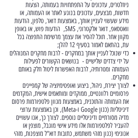
ניוזלטרים, עדכונים על התפתחויות בעמותה, הצעות
חדשות, מבצעים, עדכונים בנוגע לאתר או העמותה, או
מידע שעשוי לעניין אותך, באמצעות דואר, טלפון, הודעות
וואטסאפ, דואר אלקטרוני, SMS, הודעות פוש, או באופן
מקוון אחר. תוכל להסיר את עצמך מרשימת התפוצה בכל
עת, בהתאם לאמור בסעיף 12 להלן;
כדי שנוכל לעניין אותך במחקרים - לרבות מחקרים המנוהלים
על ידי צדדים שלישיים - בנושאים הקשורים לפעילות
העמותה ומטרותיה, לרבות האפשרות ליטול חלק באותם
מחקרים.
לצורך יצירת, ניהול, ביצוע ואופטימיזציה של קמפיינים
פרסומיים רלוונטיים, ממוקדים ומותאמים אישית, המקדמים
את העמותה והתוכנית, באמצעות מגוון פלטפורמות פרסום
דיגיטליות (כגון Google ו-Meta), וכן באמצעות ערוצי
מדיה מסורתיים ודיגיטליים נוספים. לצורך כך, אנו עשויים
להעביר לפלטפורמות אלו מידע אישי מוגבל, מוצפן או
אנונימי (כגון מזהי משתמש, כתובות דוא"ל מוצפנות, מזהי