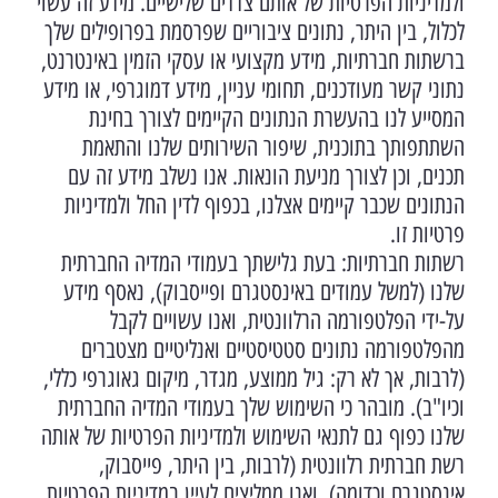
ולמדיניות הפרטיות של אותם צדדים שלישיים. מידע זה עשוי
לכלול, בין היתר, נתונים ציבוריים שפרסמת בפרופילים שלך
ברשתות חברתיות, מידע מקצועי או עסקי הזמין באינטרנט,
נתוני קשר מעודכנים, תחומי עניין, מידע דמוגרפי, או מידע
המסייע לנו בהעשרת הנתונים הקיימים לצורך בחינת
השתתפותך בתוכנית, שיפור השירותים שלנו והתאמת
תכנים, וכן לצורך מניעת הונאות. אנו נשלב מידע זה עם
הנתונים שכבר קיימים אצלנו, בכפוף לדין החל ולמדיניות
פרטיות זו.
רשתות חברתיות: בעת גלישתך בעמודי המדיה החברתית
שלנו (למשל עמודים באינסטגרם ופייסבוק), נאסף מידע
על-ידי הפלטפורמה הרלוונטית, ואנו עשויים לקבל
מהפלטפורמה נתונים סטטיסטיים ואנליטיים מצטברים
(לרבות, אך לא רק: גיל ממוצע, מגדר, מיקום גאוגרפי כללי,
וכיו"ב). מובהר כי השימוש שלך בעמודי המדיה החברתית
שלנו כפוף גם לתנאי השימוש ולמדיניות הפרטיות של אותה
רשת חברתית רלוונטית (לרבות, בין היתר, פייסבוק,
אינסטגרם וכדומה), ואנו ממליצים לעיין במדיניות הפרטיות