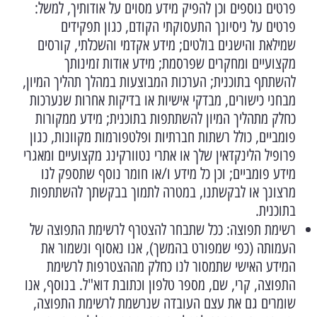
פרטים נוספים וכן להפיק מידע מסוים על אודותיך, למשל:
פרטים על ניסיונך התעסוקתי הקודם, כגון תפקידים
שמילאת והישגים בולטים; מידע אקדמי והשכלתי, קורסים
מקצועיים ומחקרים שפרסמת; מידע אודות זמינותך
להשתתף בתוכנית; הערכות המבוצעות במהלך תהליך המיון,
מבחני כישורים, מבדקי אישיות או בדיקות אחרות שנערכות
כחלק מתהליך המיון להשתתפות בתוכנית; מידע ממקורות
פומביים, כולל רשתות חברתיות ופלטפורמות מקוונות, כגון
פרופיל הלינקדאין שלך או אתרי נטוורקינג מקצועיים ומאגרי
מידע פומביים; וכן כל מידע ו/או חומר נוסף שתספק לנו
מרצונך או לבקשתנו, במטרה לתמוך בבקשתך להשתתפות
בתוכנית.
רשימת תפוצה: ככל שתבחר להצטרף לרשימת התפוצה של
העמותה (כפי שמפורט בהמשך), אנו נאסוף ונשמור את
המידע האישי שתמסור לנו כחלק מההצטרפות לרשימת
התפוצה, קרי, שם, מספר טלפון וכתובת דוא"ל. בנוסף, אנו
שומרים גם את עצם העובדה שנרשמת לרשימת התפוצה,