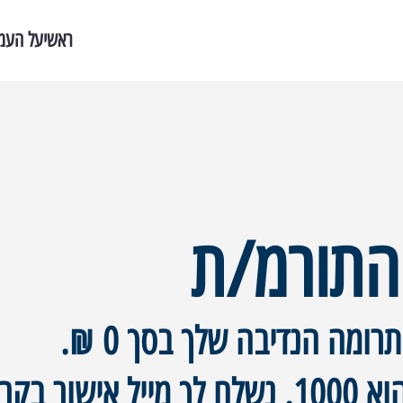
ראשי
על העמ
התורמ/ת
ומה הנדיבה שלך בסך ‏0 ‏₪.
ר בקרוב.