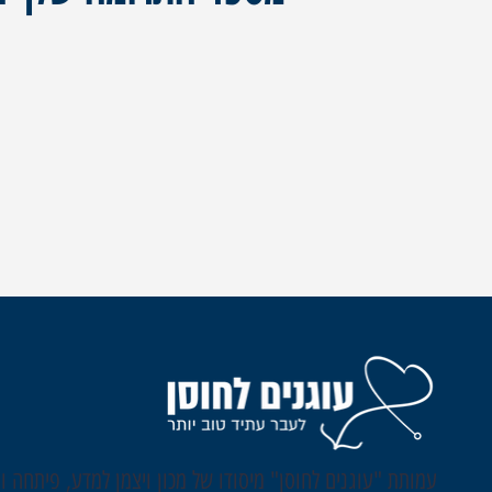
עמותת "עוגנים לחוסן" מיסודו של מכון ויצמן למדע, פיתחה ו